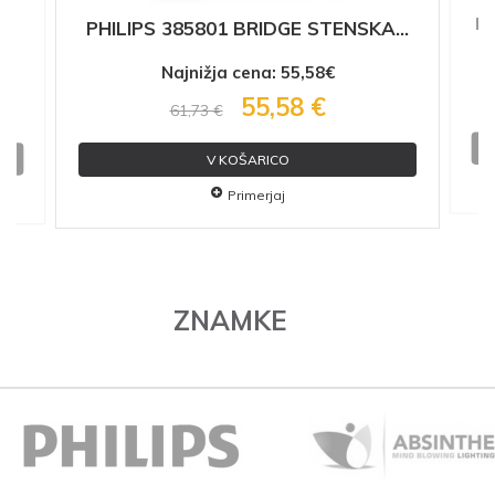
PH
A
PHILIPS 385801 BRIDGE STENSKA...
Najnižja cena: 55,58€
55,58 €
61,73 €
V KOŠARICO
Primerjaj
ZNAMKE