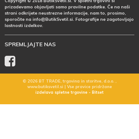
Copyright © 2018 ButikSvetil.si. V spletni trgovini si
prizadevamo objavljati samo pravilne podatke. Če na naši
strani odkrijete neustrezne informacije, nam to, prosimo,
sporočite na info@ButikSvetil.si. Fotografije ne zagotovljajo
lastnosti izdelkov.
SPREMLJAJTE NAS
© 2026 BT TRADE, trgovina in storitve, d.o.o. ,
www.butiksvetil.si | Vse pravice pridržane
izdelava spletne trgovine - Bitset