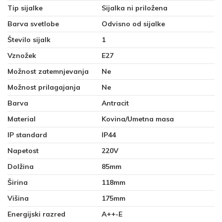
Tip sijalke
Sijalka ni priložena
Barva svetlobe
Odvisno od sijalke
Število sijalk
1
Vznožek
E27
Možnost zatemnjevanja
Ne
Možnost prilagajanja
Ne
Barva
Antracit
Material
Kovina/Umetna masa
IP standard
IP44
Napetost
220V
Dolžina
85mm
Širina
118mm
Višina
175mm
Energijski razred
A++-E