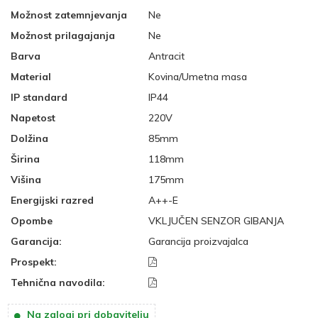
Možnost zatemnjevanja
Ne
Možnost prilagajanja
Ne
Barva
Antracit
Material
Kovina/Umetna masa
IP standard
IP44
Napetost
220V
Dolžina
85mm
Širina
118mm
Višina
175mm
Energijski razred
A++-E
Opombe
VKLJUČEN SENZOR GIBANJA
Garancija:
Garancija proizvajalca
Prospekt:
Tehnična navodila:
Na zalogi pri dobavitelju