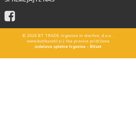
© 2026 BT TRADE, trgovina in storitve, d.o.o. ,
www.butiksvetil.si | Vse pravice pridržane
izdelava spletne trgovine - Bitset