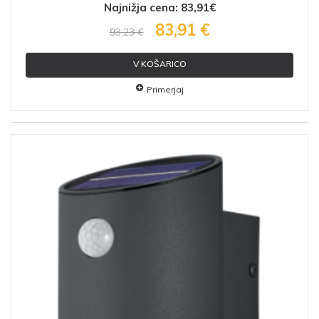
Najnižja cena: 83,91€
83,91 €
93,23 €
V KOŠARICO
Primerjaj