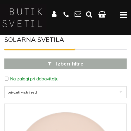
SOLARNA SVETILA
Izberi filtre
Na zalogi pri dobavitelju
privzeti vrstni red