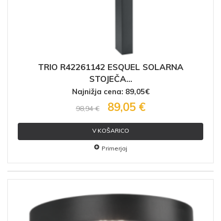
TRIO R42261142 ESQUEL SOLARNA
STOJEČA...
Najnižja cena: 89,05€
89,05 €
98,94 €
V KOŠARICO
Primerjaj