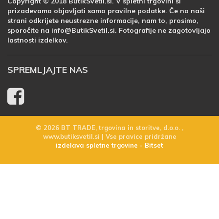
Copyright © 2018 ButikSvetil.si. V spletni trgovini si
prizadevamo objavljati samo pravilne podatke. Če na naši
strani odkrijete neustrezne informacije, nam to, prosimo,
sporočite na info@ButikSvetil.si. Fotografije ne zagotovljajo
lastnosti izdelkov.
SPREMLJAJTE NAS
© 2026 BT TRADE, trgovina in storitve, d.o.o. ,
www.butiksvetil.si | Vse pravice pridržane
izdelava spletne trgovine - Bitset