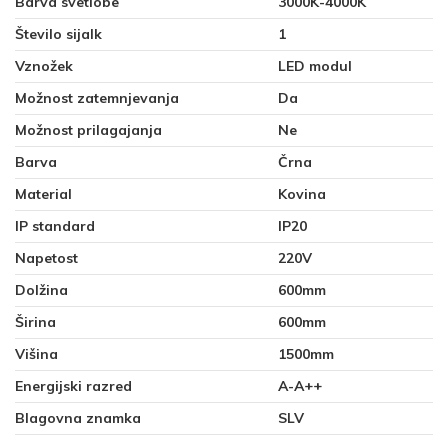
Barva svetlobe
3000K-4000K
Število sijalk
1
Vznožek
LED modul
Možnost zatemnjevanja
Da
Možnost prilagajanja
Ne
Barva
Črna
Material
Kovina
IP standard
IP20
Napetost
220V
Dolžina
600mm
Širina
600mm
Višina
1500mm
Energijski razred
A-A++
Blagovna znamka
SLV