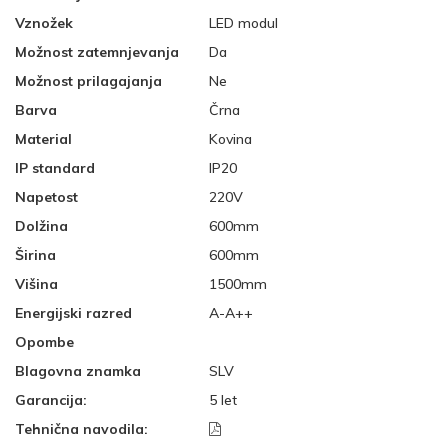
Vznožek
LED modul
Možnost zatemnjevanja
Da
Možnost prilagajanja
Ne
Barva
Črna
Material
Kovina
IP standard
IP20
Napetost
220V
Dolžina
600mm
Širina
600mm
Višina
1500mm
Energijski razred
A-A++
Opombe
Blagovna znamka
SLV
Garancija:
5 let
Tehnična navodila: