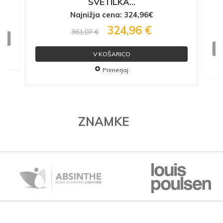
SVETILKA...
Najnižja cena: 324,96€
324,96 €
361,07 €
V KOŠARICO
Primerjaj
ZNAMKE