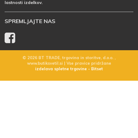
lastnosti izdelkov.
SPREMLJAJTE NAS
© 2026 BT TRADE, trgovina in storitve, d.o.o. ,
www.butiksvetil.si | Vse pravice pridržane
izdelava spletne trgovine - Bitset