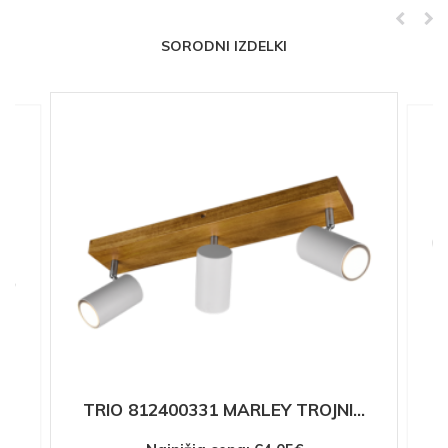
SORODNI IZDELKI
..
T
TRIO 812400331 MARLEY TROJNI...