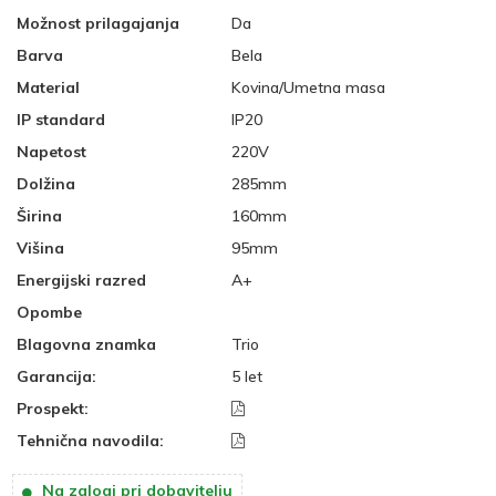
Možnost prilagajanja
Da
Barva
Bela
Material
Kovina/Umetna masa
IP standard
IP20
Napetost
220V
Dolžina
285mm
Širina
160mm
Višina
95mm
Energijski razred
A+
Opombe
Blagovna znamka
Trio
Garancija:
5 let
Prospekt:
Tehnična navodila:
Na zalogi pri dobavitelju