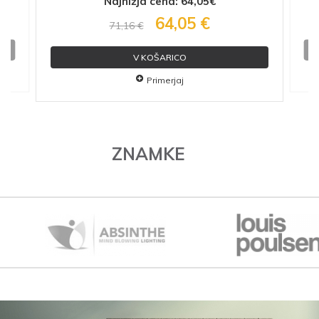
Najnižja cena: 64,05€
64,05 €
71,16 €
V KOŠARICO
Primerjaj
ZNAMKE