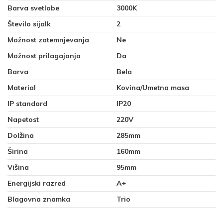
Barva svetlobe
3000K
Število sijalk
2
Možnost zatemnjevanja
Ne
Možnost prilagajanja
Da
Barva
Bela
Material
Kovina/Umetna masa
IP standard
IP20
Napetost
220V
Dolžina
285mm
Širina
160mm
Višina
95mm
Energijski razred
A+
Blagovna znamka
Trio