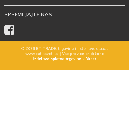
SPREMLJAJTE NAS
© 2026 BT TRADE, trgovina in storitve, d.o.o. ,
www.butiksvetil.si | Vse pravice pridržane
izdelava spletne trgovine - Bitset