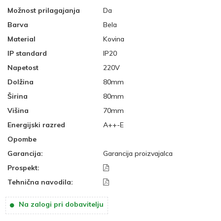
Možnost prilagajanja
Da
Barva
Bela
Material
Kovina
IP standard
IP20
Napetost
220V
Dolžina
80mm
Širina
80mm
Višina
70mm
Energijski razred
A++-E
Opombe
Garancija:
Garancija proizvajalca
Prospekt:
Tehnična navodila:
Na zalogi pri dobavitelju