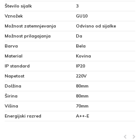
Število sijalk
3
Vznožek
GU10
Možnost zatemnjevanja
Odvisno od sijalke
Možnost prilagajanja
Da
Barva
Bela
Material
Kovina
IP standard
IP20
Napetost
220V
Dolžina
80mm
Širina
80mm
Višina
70mm
Energijski razred
A++-E