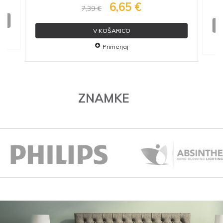
6,65 €
7,39 €
V KOŠARICO
Primerjaj
ZNAMKE