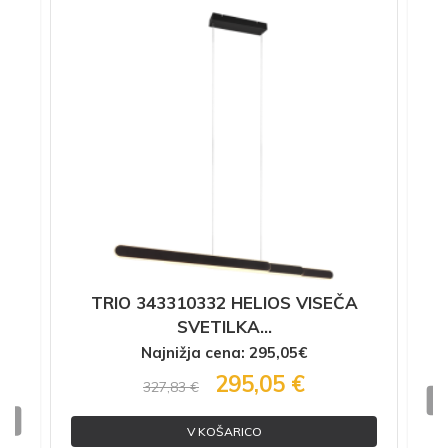
A
TRIO 343310332 HELIOS VISEČA
SVETILKA...
Najnižja cena: 295,05€
295,05 €
327,83 €
V KOŠARICO