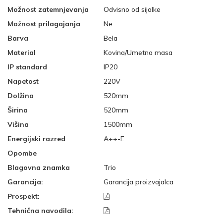
Možnost zatemnjevanja
Odvisno od sijalke
Možnost prilagajanja
Ne
Barva
Bela
Material
Kovina/Umetna masa
IP standard
IP20
Napetost
220V
Dolžina
520mm
Širina
520mm
Višina
1500mm
Energijski razred
A++-E
Opombe
Blagovna znamka
Trio
Garancija:
Garancija proizvajalca
Prospekt:
Tehnična navodila: