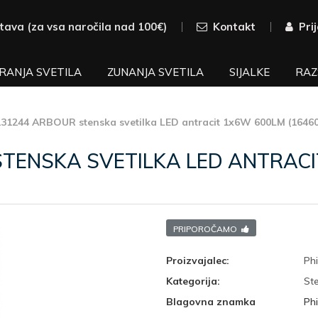
tava (za vsa naročila nad 100€)
Kontakt
Pri
RANJA SVETILA
ZUNANJA SVETILA
SIJALKE
RAZ
131244 ARBOUR stenska svetilka LED antracit 1x6W 600LM (16460
STENSKA SVETILKA LED ANTRAC
PRIPOROČAMO
Proizvajalec:
Phi
Kategorija:
Ste
Blagovna znamka
Phi