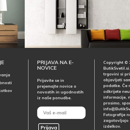
JE
PRIJAVA NA E-
Copyright © 
NOVICE
ButikSvetil.si
trgovini si 
vanja
objavljati sa
Prijavite se in
bnosti
podatke. Če n
prejemajte novice o
kotkov
odkrijete ne
novostih in ugodnostih
informacije, 
iz naše ponudbe.
prosimo, spo
info@ButikSve
Fotografije n
zagotovljajo 
izdelkov.
Prijava