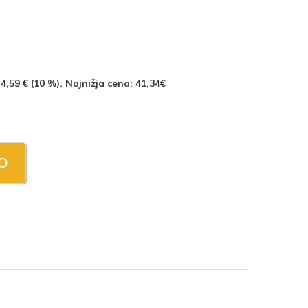
 4,59 € (10 %). Najnižja cena: 41,34€
O