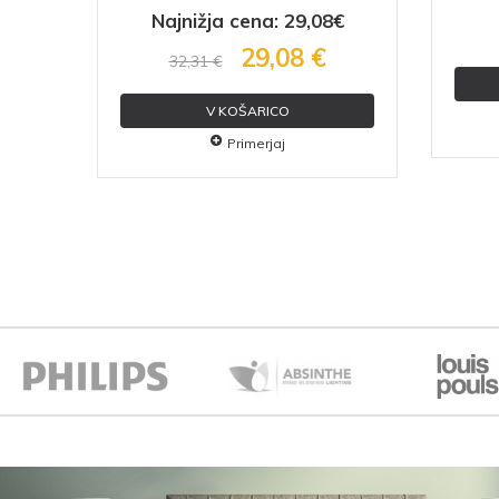
8€
Najnižja cena: 29,08€
29,08 €
32,31 €
V KOŠARICO
Primerjaj