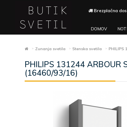
Brezplačna dos
DOMOV
NOT
Zunanja svetila
Stenska svetila
PHILIPS 
PHILIPS 131244 ARBOUR 
(16460/93/16)