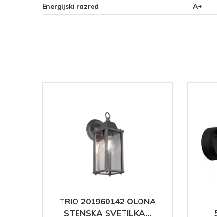
Energijski razred
A+
DGE
TRIO 201960142 OLONA
STENSKA SVETILKA...