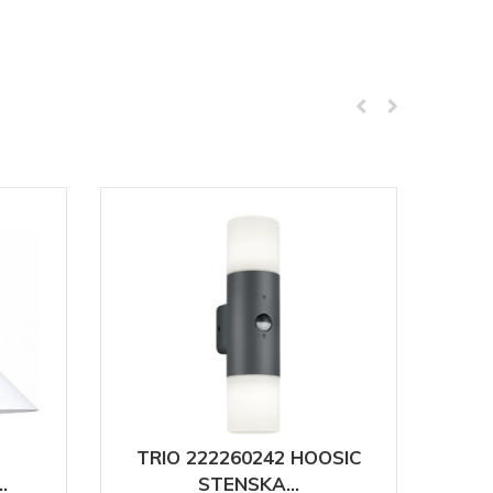
TRIO 222260242 HOOSIC
.
STENSKA...
S