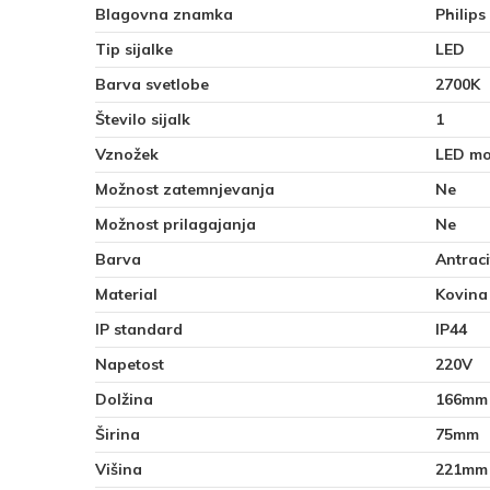
Blagovna znamka
Philips
Tip sijalke
LED
Barva svetlobe
2700K
Število sijalk
1
Vznožek
LED mo
Možnost zatemnjevanja
Ne
Možnost prilagajanja
Ne
Barva
Antraci
Material
Kovina
IP standard
IP44
Napetost
220V
Dolžina
166mm
Širina
75mm
Višina
221mm