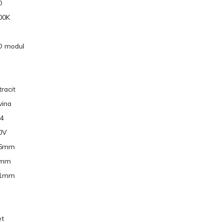
D
00K
D modul
racit
vina
44
0V
6mm
5mm
1mm
et