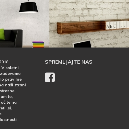
SPREMLJAJTE NAS
2018
. V spletni
prizadevamo
mo pravilne
a naši strani
ustrezne
nam to,
ročite na
til.si.
e
lastnosti