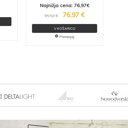
Najnižja cena: 76,97€
N
76,97 €
85,52 €
V KOŠARICO
Primerjaj