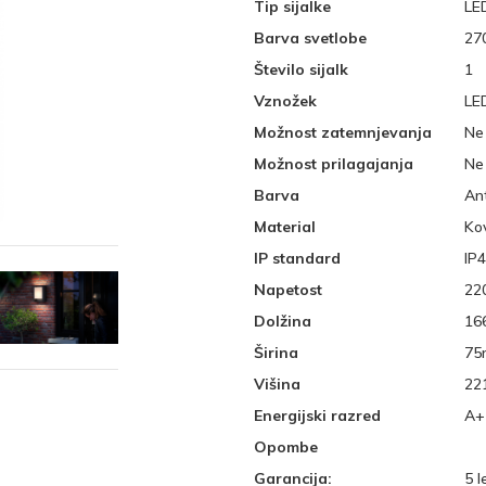
Tip sijalke
LE
Barva svetlobe
27
Število sijalk
1
Vznožek
LE
Možnost zatemnjevanja
Ne
Možnost prilagajanja
Ne
Barva
Ant
Material
Ko
IP standard
IP
Napetost
22
Dolžina
16
Širina
7
Višina
22
Energijski razred
A+
Opombe
Garancija:
5 l