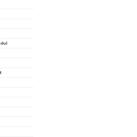
dul
t