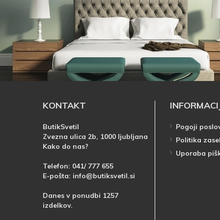
KONTAKT
INFORMACI
ButikSvetil
Pogoji poslo
Zvezna ulica 2b, 1000 ljubljana
Politika zase
Kako do nas?
Uporaba piš
Telefon:
041/ 777 655
E-pošta:
info@butiksvetil.si
Danes v ponudbi 1257
izdelkov.