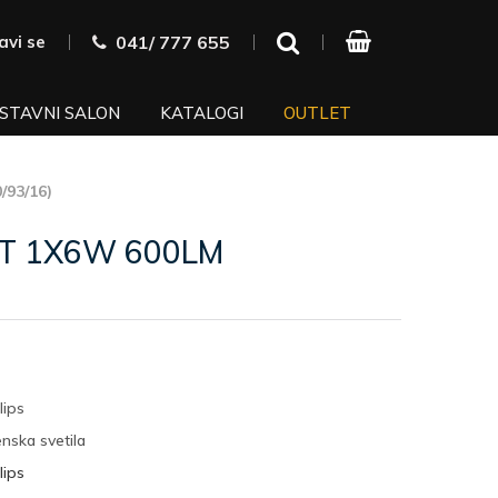
javi se
041/ 777 655
STAVNI SALON
KATALOGI
OUTLET
/93/16)
IT 1X6W 600LM
lips
nska svetila
lips